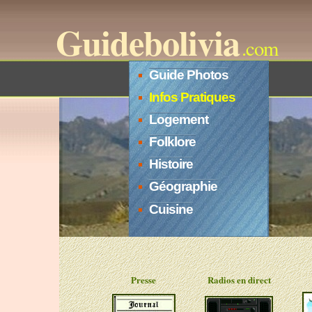
Guidebolivia
.com
Guide Photos
Infos Pratiques
Logement
Folklore
Histoire
Géographie
Cuisine
Presse
Radios en direct