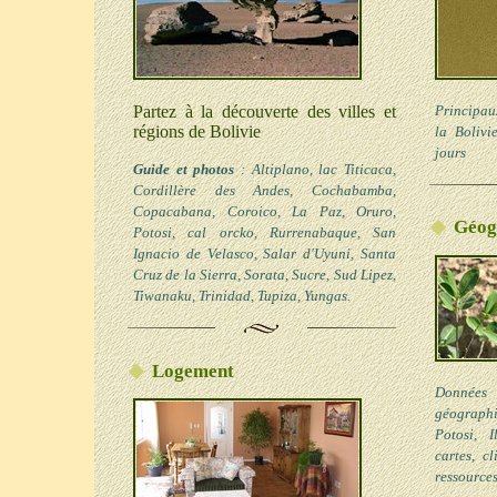
Partez à la découverte des villes et
Principaux
régions de Bolivie
la Bolivi
jours
Guide et photos
: Altiplano, lac Titicaca,
Cordillère des Andes, Cochabamba,
Copacabana, Coroico, La Paz, Oruro,
Géog
Potosi, cal orcko, Rurrenabaque, San
Ignacio de Velasco, Salar d'Uyuni, Santa
Cruz de la Sierra, Sorata, Sucre, Sud Lipez,
Tiwanaku, Trinidad, Tupiza, Yungas.
Logement
Données 
géographi
Potosi, I
cartes, c
ressource