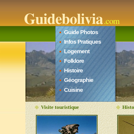
Guidebolivia
.com
Guide Photos
Infos Pratiques
Logement
Folklore
Histoire
Géographie
Cuisine
Visite touristique
Histo